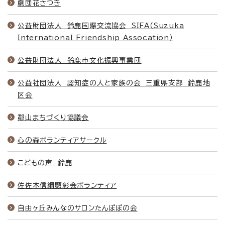
劇団花さつき
公益財団法人 鈴鹿国際交流協会 SIFA（Suzuka
International Friendship Assocation）
公益財団法人 鈴鹿市文化振興事業団
公益社団法人 認知症の人と家族の会 三重県支部 鈴鹿地
区会
郡山まちづくり協議会
心の森ボランティアサークル
こどもの声 鈴鹿
佐佐木信綱顕彰会ボランティア
自由ヶ丘みんなのサロンたんぽぽの会