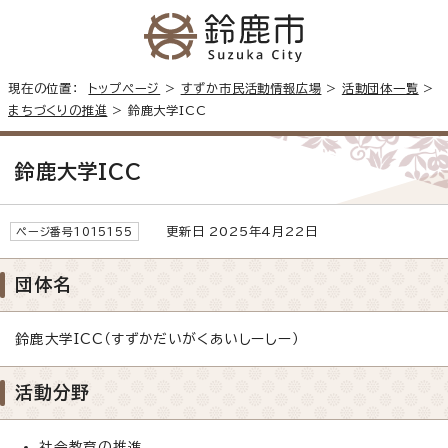
現在の位置：
トップページ
>
すずか市民活動情報広場
>
活動団体一覧
>
まちづくりの推進
> 鈴鹿大学ICC
鈴鹿大学ICC
更新日 2025年4月22日
ページ番号1015155
団体名
鈴鹿大学ICC（すずかだいがくあいしーしー）
活動分野
社会教育の推進