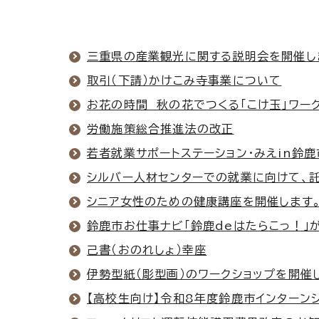
三重県の産業観光に関する説明会を開催し
取引（下請）かけこみ寺事業について
お花の時間 秋の花でつくる「こけ玉」ワー
労働施策総合推進法の改正
若者就業サポートステーション・みえin鈴
シルバー人材センターでの就業に向けて、
シニア女性のための健康講座を開催します
鈴鹿市お仕事ナビ「鈴鹿deはたらこっ！」
己書（おのれしょ）幸座
伊勢型紙（彫型画）のワークショップを開催
【高校生向け】令和8年度鈴鹿市インターン