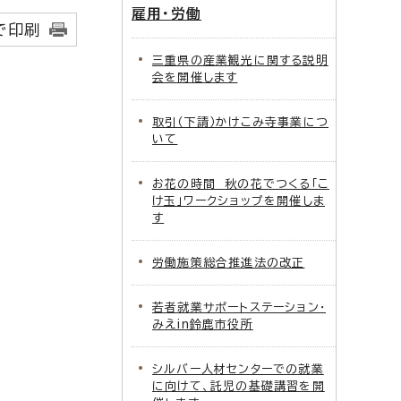
雇用・労働
で印刷
三重県の産業観光に関する説明
会を開催します
取引（下請）かけこみ寺事業につ
いて
お花の時間 秋の花でつくる「こ
け玉」ワークショップを開催しま
す
労働施策総合推進法の改正
若者就業サポートステーション・
みえin鈴鹿市役所
シルバー人材センターでの就業
に向けて、託児の基礎講習を開