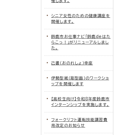
催します。
シニア女性のための健康講座を
開催します。
鈴鹿市お仕事ナビ「鈴鹿deはた
らこっ！」がリニューアルしまし
た。
己書（おのれしょ）幸座
伊勢型紙（彫型画）のワークショ
ップを開催します
【高校生向け】令和8年度鈴鹿市
インターンシップを実施します。
フォークリフト運転技能講習費
用改定のお知らせ