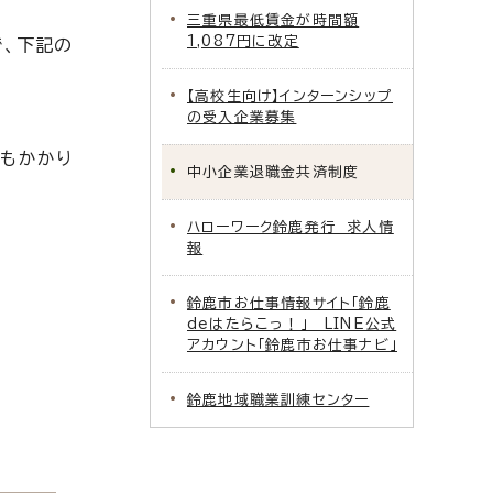
三重県最低賃金が時間額
1,087円に改定
で、下記の
【高校生向け】インターンシップ
の受入企業募集
もかかり
中小企業退職金共済制度
ハローワーク鈴鹿発行 求人情
報
鈴鹿市お仕事情報サイト「鈴鹿
deはたらこっ！」 LINE公式
アカウント「鈴鹿市お仕事ナビ」
鈴鹿地域職業訓練センター