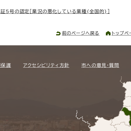
証5号の認定［業況の悪化している業種(全国的)］
前のページへ戻る
トップペ
報保護
アクセシビリティ方針
市への意見・質問