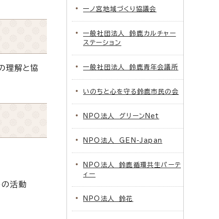
一ノ宮地域づくり協議会
一般社団法人 鈴鹿カルチャー
ステーション
の理解と協
一般社団法人 鈴鹿青年会議所
いのちと心を守る鈴鹿市民の会
NPO法人 グリーンNet
NPO法人 GEN-Japan
NPO法人 鈴鹿循環共生パーテ
ィー
めの活動
NPO法人 鈴花