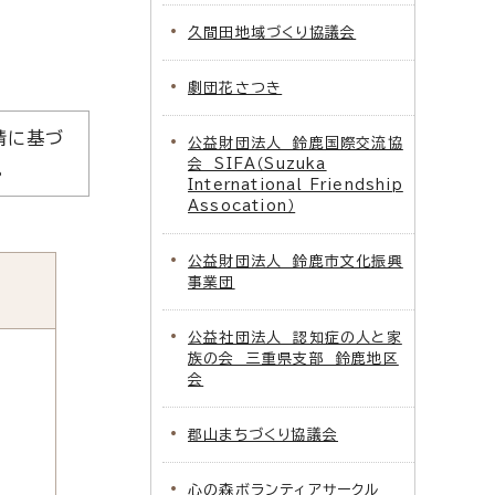
久間田地域づくり協議会
劇団花さつき
請に基づ
公益財団法人 鈴鹿国際交流協
会 SIFA（Suzuka
。
International Friendship
Assocation）
公益財団法人 鈴鹿市文化振興
事業団
公益社団法人 認知症の人と家
族の会 三重県支部 鈴鹿地区
会
郡山まちづくり協議会
心の森ボランティアサークル