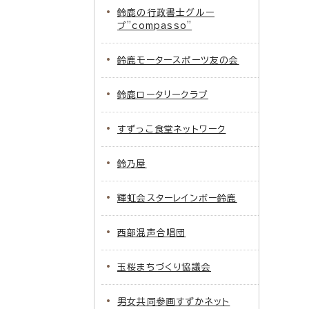
鈴鹿の行政書士グルー
プ”compasso”
鈴鹿モータースポーツ友の会
鈴鹿ロータリークラブ
すずっこ食堂ネットワーク
鈴乃屋
輝虹会スターレインボー鈴鹿
西部混声合唱団
玉桜まちづくり協議会
男女共同参画すずかネット