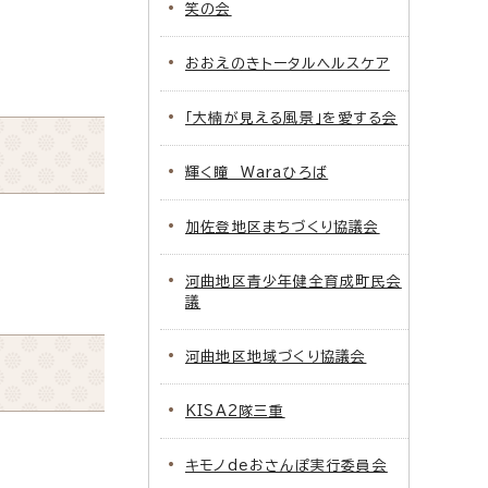
笑の会
おおえのきトータルヘルスケア
「大楠が見える風景」を愛する会
輝く瞳 Waraひろば
加佐登地区まちづくり協議会
河曲地区青少年健全育成町民会
議
河曲地区地域づくり協議会
KISA2隊三重
キモノdeおさんぽ実行委員会