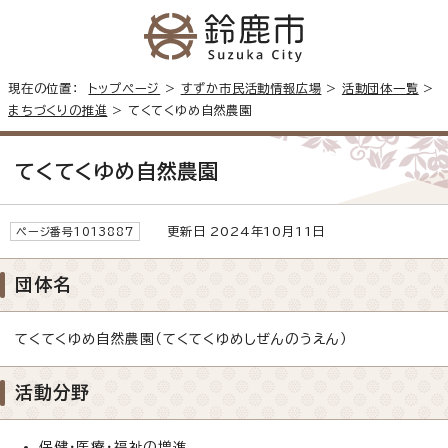
現在の位置：
トップページ
>
すずか市民活動情報広場
>
活動団体一覧
>
まちづくりの推進
> てくてくゆめ自然農園
てくてくゆめ自然農園
更新日 2024年10月11日
ページ番号1013887
団体名
てくてくゆめ自然農園（てくてくゆめしぜんのうえん）
活動分野
保健・医療・福祉の増進