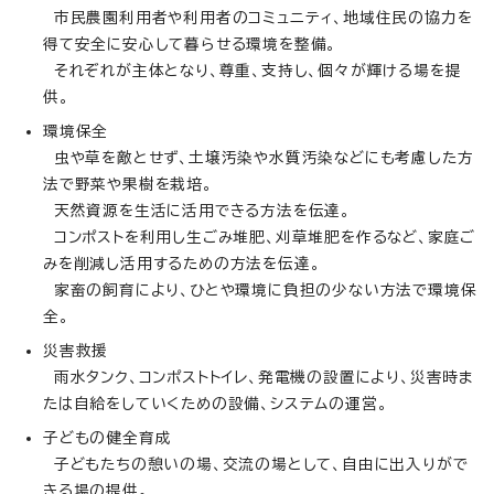
市民農園利用者や利用者のコミュニティ、地域住民の協力を
得て安全に安心して暮らせる環境を整備。
それぞれが主体となり、尊重、支持し、個々が輝ける場を提
供。
環境保全
虫や草を敵とせず、土壌汚染や水質汚染などにも考慮した方
法で野菜や果樹を栽培。
天然資源を生活に活用できる方法を伝達。
コンポストを利用し生ごみ堆肥、刈草堆肥を作るなど、家庭ご
みを削減し活用するための方法を伝達。
家畜の飼育により、ひとや環境に負担の少ない方法で環境保
全。
災害救援
雨水タンク、コンポストトイレ、発電機の設置により、災害時ま
たは自給をしていくための設備、システムの運営。
子どもの健全育成
子どもたちの憩いの場、交流の場として、自由に出入りがで
きる場の提供。