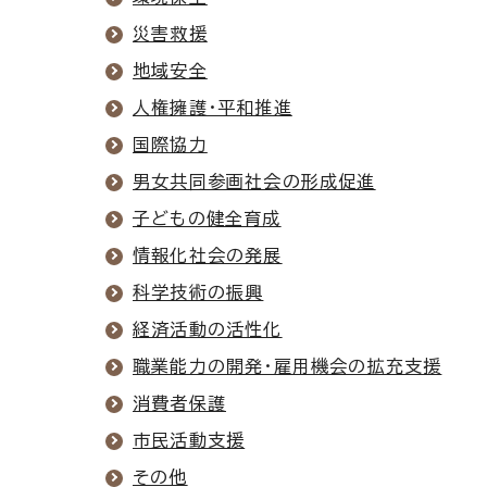
災害救援
地域安全
人権擁護・平和推進
国際協力
男女共同参画社会の形成促進
子どもの健全育成
情報化社会の発展
科学技術の振興
経済活動の活性化
職業能力の開発・雇用機会の拡充支援
消費者保護
市民活動支援
その他