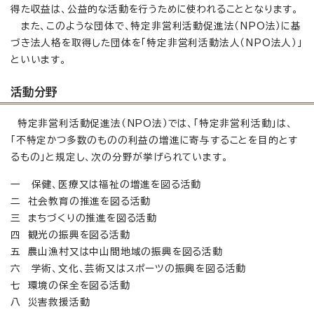
得た収益は、公益的な活動を行うために使われることとなります。
また、このような団体で、特定非営利活動促進法（NPO法）に基
づき法人格を取得した団体を「特定非営利活動法人（NPO法人）」
といいます。
活動分野
特定非営利活動促進法（NPO法）では、「特定非営利活動」は、
「不特定かつ多数のものの利益の増進に寄与することを目的とす
るもの」と規定し、次の分野が挙げられています。
一 保健、医療又は福祉の増進を図る活動
二 社会教育の推進を図る活動
三 まちづくりの推進を図る活動
四 観光の振興を図る活動
五 農山漁村又は中山間地域の振興を図る活動
六 学術、文化、芸術又はスポーツの振興を図る活動
七 環境の保全を図る活動
八 災害救援活動