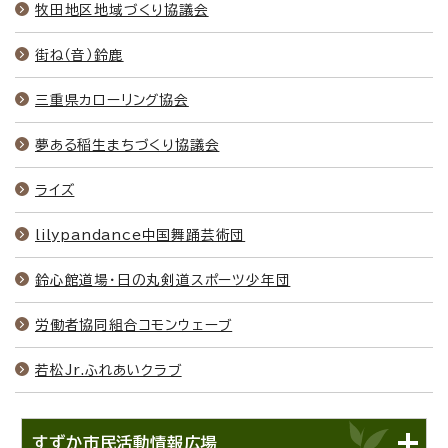
牧田地区地域づくり協議会
街ね（音）鈴鹿
三重県カローリング協会
夢ある稲生まちづくり協議会
ライズ
lilypandance中国舞踊芸術団
鈴心館道場・日の丸剣道スポーツ少年団
労働者協同組合コモンウェーブ
若松Jr.ふれあいクラブ
すずか市民活動情報広場