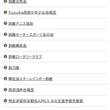
鈴鹿女性会
Suzuka西部少年少女合唱団
鈴鹿テニス協会
鈴鹿モータースポーツ友の会
鈴鹿錬成会
鈴鹿ロータリークラブ
鈴乃屋
輝虹会スターレインボー鈴鹿
西部混声合唱団
特定非営利活動法人MLS みえ生涯学習支援室