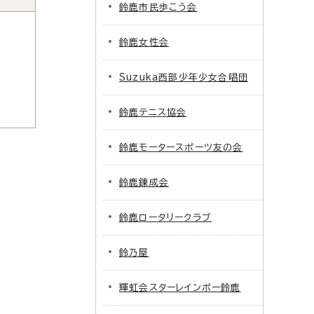
鈴鹿市民歩こう会
鈴鹿女性会
Suzuka西部少年少女合唱団
鈴鹿テニス協会
鈴鹿モータースポーツ友の会
鈴鹿錬成会
鈴鹿ロータリークラブ
鈴乃屋
輝虹会スターレインボー鈴鹿