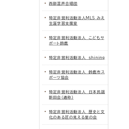
西部混声合唱団
特定非営利活動法人MLS みえ
生涯学習支援室
特定非営利活動法人 こどもサ
ポート鈴鹿
特定非営利活動法人 shining
特定非営利活動法人 鈴鹿市ス
ポーツ協会
特定非営利活動法人 日本民謡
新田会（通称）
特定非営利活動法人 歴史と文
化のある匠の見える里の会