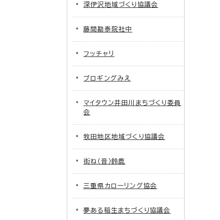
深伊沢地域づくり協議会
藤間勘泰院社中
フッチャリ
プロギングみえ
マイタウン井田川まちづくり委員
会
牧田地区地域づくり協議会
街ね（音）鈴鹿
三重県カローリング協会
夢ある稲生まちづくり協議会