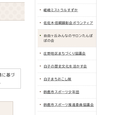
嵯峨ミストラルすずか
佐佐木信綱顕彰会ボランティア
自由ヶ丘みんなのサロンたんぽ
ぽの会
庄野地区まちづくり協議会
白子の歴史文化を活かす会
請に基づ
白子まちおこし隊
。
鈴鹿市スポーツ少年団
鈴鹿市スポーツ推進委員協議会