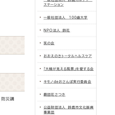
ステーション
一般社団法人 100歳大学
NPO法人 鈴花
笑の会
おおえのきトータルヘルスケア
「大楠が見える風景」を愛する会
キモノdeおさんぽ実行委員会
劇団花さつき
、防災講
公益財団法人 鈴鹿市文化振興
事業団