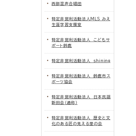
西部混声合唱団
特定非営利活動法人MLS みえ
生涯学習支援室
特定非営利活動法人 こどもサ
ポート鈴鹿
特定非営利活動法人 shining
特定非営利活動法人 鈴鹿市ス
ポーツ協会
特定非営利活動法人 日本民謡
新田会（通称）
特定非営利活動法人 歴史と文
化のある匠の見える里の会