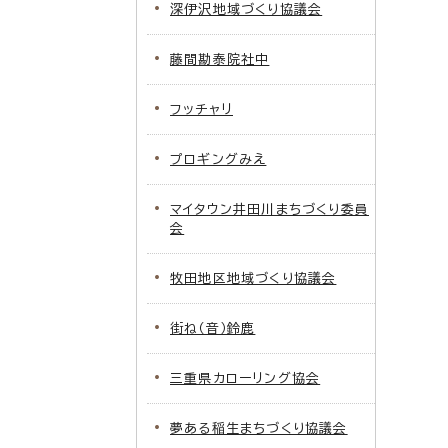
深伊沢地域づくり協議会
藤間勘泰院社中
フッチャリ
プロギングみえ
マイタウン井田川まちづくり委員
会
牧田地区地域づくり協議会
街ね（音）鈴鹿
三重県カローリング協会
夢ある稲生まちづくり協議会