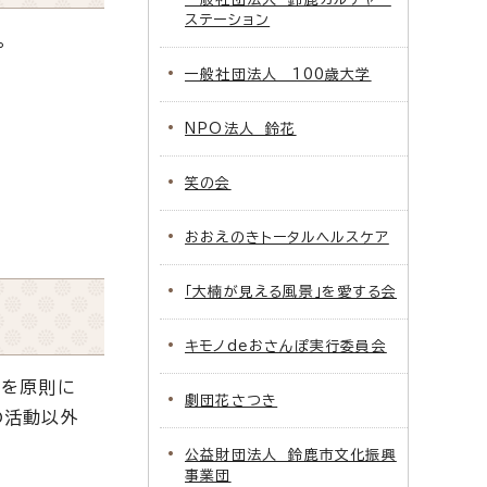
ステーション
。
一般社団法人 100歳大学
NPO法人 鈴花
笑の会
おおえのきトータルヘルスケア
「大楠が見える風景」を愛する会
キモノdeおさんぽ実行委員会
）を原則に
劇団花さつき
の活動以外
公益財団法人 鈴鹿市文化振興
事業団