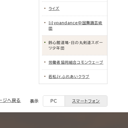
ライズ
lilypandance中国舞踊芸術
団
鈴心館道場・日の丸剣道スポー
ツ少年団
労働者協同組合コモンウェーブ
若松Jr.ふれあいクラブ
ージへ戻る
表示
PC
スマートフォン