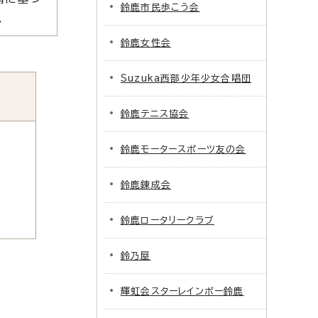
鈴鹿市民歩こう会
。
鈴鹿女性会
Suzuka西部少年少女合唱団
鈴鹿テニス協会
鈴鹿モータースポーツ友の会
鈴鹿錬成会
鈴鹿ロータリークラブ
鈴乃屋
輝虹会スターレインボー鈴鹿