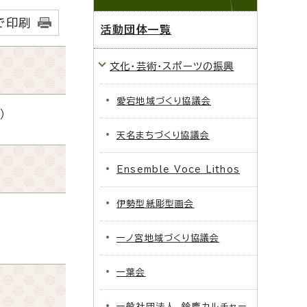
で印刷
活動団体一覧
文化・芸術・スポーツの振興
愛宕地域づくり協議会
）
天名まちづくり協議会
Ensemble Voce Lithos
伊勢型紙彫型画会
一ノ宮地域づくり協議会
一葉会
一般社団法人 鈴鹿カルチャー