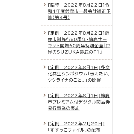
[臨時 2022年8月22日]令
和4年度鈴鹿市一般会計補正予
算（第4号）
[定例 2022年8月22日]鈴
鹿市制施行80周年・鈴鹿サー
キット開場60周年特別企画「世
界のSUZUKA鈴鹿のF1」
[定例 2022年8月1日]多文
化共生シンポジウム「伝えたい，
ウクライナのこと。」の開催
[定例 2022年8月1日]鈴鹿
市プレミアム付デジタル商品券
発行事業の実施
[定例 2022年7月20日]
「すずっこファイル」の配布