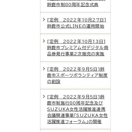
鈴鹿市制80周年記念式典
[定例 2022年10月27日]
鈴鹿市公式LINEの運用開始
[定例 2022年10月13日]
鈴鹿市プレミアム付デジタル商
品券発行事業2次販売の実施
[定例 2022年9月5日]鈴
鹿市スポーツボランティア制度
の創設
[定例 2022年9月5日]鈴
鹿市制施行80周年記念及び
SUZUKA女性活躍推進連携
会議関連事業「SUZUKA女性
活躍推進フォーラム」の開催