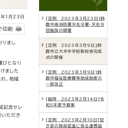
年1月23日
[定例 2023年3月23日]鈴
鹿市南消防署天名分署・天名分
で印刷
団施設の開署
おりまし
[定例 2023年3月9日]鈴
鹿市立大木中学校新校舎完成
式の開催
運びとなり
設けました
[定例 2023年3月9日]鈴
鹿市福祉医療費等助成制度の
まれ、地域
一部改正
[臨時 2023年2月14日]令
和5年度予算案
成記念セレ
材いただき
[定例 2023年2月10日]空
き家の除却促進に係る連携協