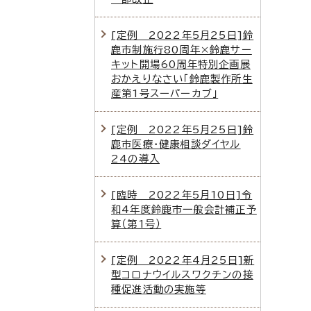
[定例 2022年5月25日]鈴
鹿市制施行80周年×鈴鹿サー
キット開場60周年特別企画展
おかえりなさい「鈴鹿製作所生
産第1号スーパーカブ」
[定例 2022年5月25日]鈴
鹿市医療・健康相談ダイヤル
24の導入
[臨時 2022年5月10日]令
和4年度鈴鹿市一般会計補正予
算（第1号）
[定例 2022年4月25日]新
型コロナウイルスワクチンの接
種促進活動の実施等