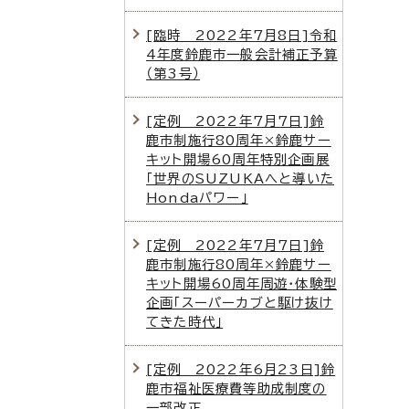
[臨時 2022年7月8日]令和
4年度鈴鹿市一般会計補正予算
（第3号）
[定例 2022年7月7日]鈴
鹿市制施行80周年×鈴鹿サー
キット開場60周年特別企画展
「世界のSUZUKAへと導いた
Hondaパワー」
[定例 2022年7月7日]鈴
鹿市制施行80周年×鈴鹿サー
キット開場60周年周遊・体験型
企画「スーパーカブと駆け抜け
てきた時代」
[定例 2022年6月23日]鈴
鹿市福祉医療費等助成制度の
一部改正