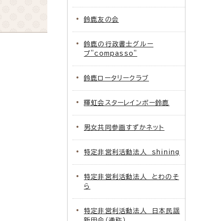
鈴鹿友の会
鈴鹿の行政書士グルー
プ”compasso”
鈴鹿ロータリークラブ
輝虹会スターレインボー鈴鹿
男女共同参画すずかネット
特定非営利活動法人 shining
特定非営利活動法人 とわのそ
ら
特定非営利活動法人 日本民謡
新田会（通称）