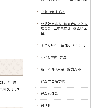
九条の会すずか
公益社団法人 認知症の人と家
族の会 三重県支部 鈴鹿地区
会
子どもNPO「空飛ぶスイミー」
こどもの声 鈴鹿
新日本婦人の会 鈴鹿支部
鈴鹿市生活学校
握し、行政
まちの実現
鈴鹿女性会
鈴活起