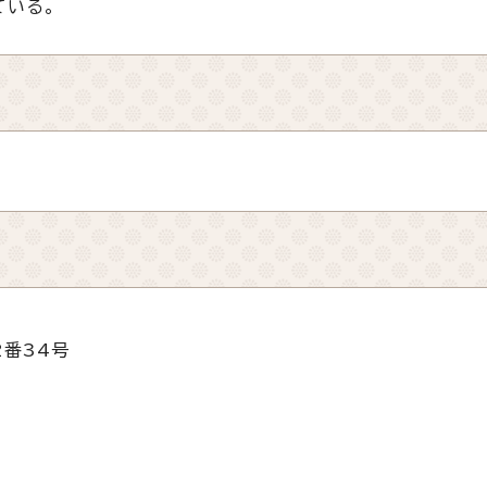
ている。
2番34号