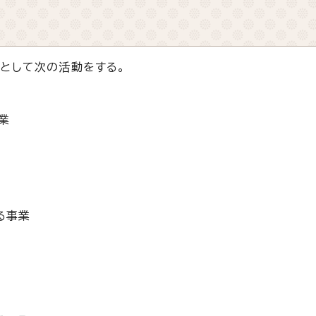
として次の活動をする。
業
る事業