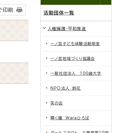
で印刷
活動団体一覧
人権擁護・平和推進
一ノ宮子ども体験活動教室
一ノ宮地域づくり協議会
一般社団法人 100歳大学
NPO法人 鈴花
笑の会
輝く瞳 Waraひろば
ガールスカウト 三重県第10団