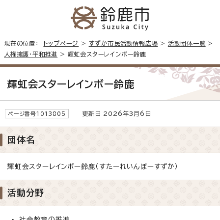
現在の位置：
トップページ
>
すずか市民活動情報広場
>
活動団体一覧
>
人権擁護・平和推進
> 輝虹会スターレインボー鈴鹿
輝虹会スターレインボー鈴鹿
更新日 2026年3月6日
ページ番号1013805
団体名
輝虹会スターレインボー鈴鹿（すたーれいんぼーすずか）
活動分野
社会教育の推進