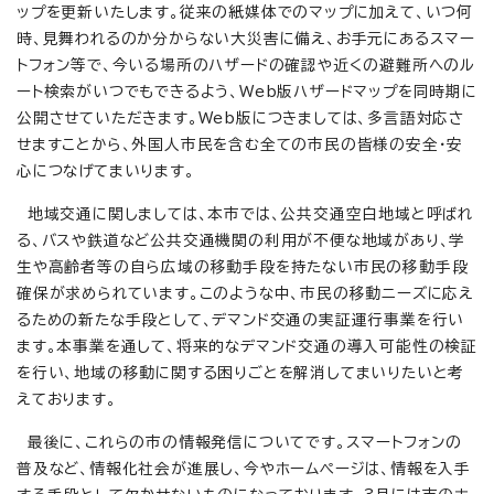
ップを更新いたします。従来の紙媒体でのマップに加えて、いつ何
時、見舞われるのか分からない大災害に備え、お手元にあるスマー
トフォン等で、今いる場所のハザードの確認や近くの避難所へのル
ート検索がいつでもできるよう、Web版ハザードマップを同時期に
公開させていただきます。Web版につきましては、多言語対応さ
せますことから、外国人市民を含む全ての市民の皆様の安全・安
心につなげてまいります。
地域交通に関しましては、本市では、公共交通空白地域と呼ばれ
る、バスや鉄道など公共交通機関の利用が不便な地域があり、学
生や高齢者等の自ら広域の移動手段を持たない市民の移動手段
確保が求められています。このような中、市民の移動ニーズに応え
るための新たな手段として、デマンド交通の実証運行事業を行い
ます。本事業を通して、将来的なデマンド交通の導入可能性の検証
を行い、地域の移動に関する困りごとを解消してまいりたいと考
えております。
最後に、これらの市の情報発信についてです。スマートフォンの
普及など、情報化社会が進展し、今やホームページは、情報を入手