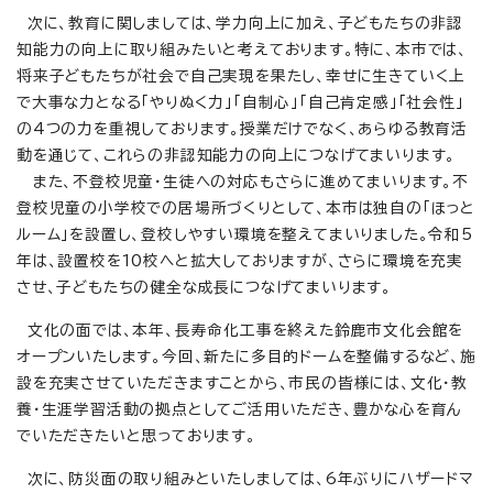
次に、教育に関しましては、学力向上に加え、子どもたちの非認
知能力の向上に取り組みたいと考えております。特に、本市では、
将来子どもたちが社会で自己実現を果たし、幸せに生きていく上
で大事な力となる「やりぬく力」「自制心」「自己肯定感」「社会性」
の4つの力を重視しております。授業だけでなく、あらゆる教育活
動を通じて、これらの非認知能力の向上につなげてまいります。
また、不登校児童・生徒への対応もさらに進めてまいります。不
登校児童の小学校での居場所づくりとして、本市は独自の「ほっと
ルーム」を設置し、登校しやすい環境を整えてまいりました。令和5
年は、設置校を10校へと拡大しておりますが、さらに環境を充実
させ、子どもたちの健全な成長につなげてまいります。
文化の面では、本年、長寿命化工事を終えた鈴鹿市文化会館を
オープンいたします。今回、新たに多目的ドームを整備するなど、施
設を充実させていただきますことから、市民の皆様には、文化・教
養・生涯学習活動の拠点としてご活用いただき、豊かな心を育ん
でいただきたいと思っております。
次に、防災面の取り組みといたしましては、6年ぶりにハザードマ