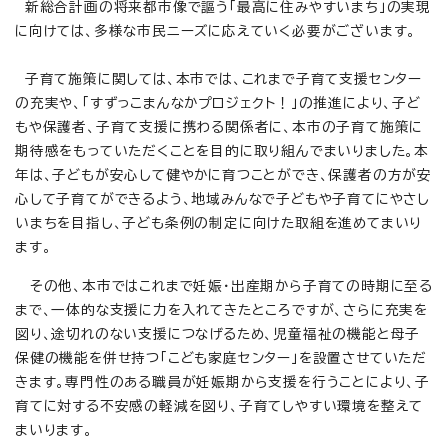
新総合計画の将来都市像で謳う「最高に住みやすいまち」の実現
に向けては、多様な市民ニーズに応えていく必要がございます。
子育て施策に関しては、本市では、これまで子育て支援センター
の充実や、「すずっこまんなかプロジェクト！」の推進により、子ど
もや保護者、子育て支援に携わる関係者に、本市の子育て施策に
期待感をもっていただくことを目的に取り組んでまいりました。本
年は、子どもが安心して健やかに育つことができ、保護者の方が安
心して子育てができるよう、地域みんなで子どもや子育てにやさし
いまちを目指し、子ども条例の制定に向けた取組を進めてまいり
ます。
その他、本市ではこれまで妊娠・出産期から子育ての時期に至る
まで、一体的な支援に力を入れてきたところですが、さらに充実を
図り、途切れのない支援につなげるため、児童福祉の機能と母子
保健の機能を併せ持つ「こども家庭センター」を設置させていただ
きます。専門性のある職員が妊娠期から支援を行うことにより、子
育てに対する不安感の軽減を図り、子育てしやすい環境を整えて
まいります。