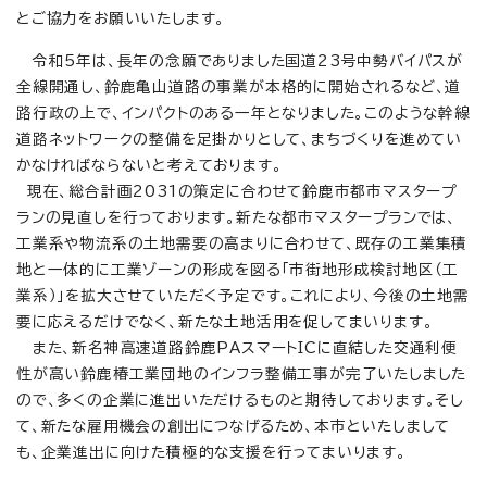
とご協力をお願いいたします。
令和5年は、長年の念願でありました国道23号中勢バイパスが
全線開通し、鈴鹿亀山道路の事業が本格的に開始されるなど、道
路行政の上で、インパクトのある一年となりました。このような幹線
道路ネットワークの整備を足掛かりとして、まちづくりを進めてい
かなければならないと考えております。
現在、総合計画2031の策定に合わせて鈴鹿市都市マスタープ
ランの見直しを行っております。新たな都市マスタープランでは、
工業系や物流系の土地需要の高まりに合わせて、既存の工業集積
地と一体的に工業ゾーンの形成を図る「市街地形成検討地区（工
業系）」を拡大させていただく予定です。これにより、今後の土地需
要に応えるだけでなく、新たな土地活用を促してまいります。
また、新名神高速道路鈴鹿PAスマートICに直結した交通利便
性が高い鈴鹿椿工業団地のインフラ整備工事が完了いたしました
ので、多くの企業に進出いただけるものと期待しております。そし
て、新たな雇用機会の創出につなげるため、本市といたしまして
も、企業進出に向けた積極的な支援を行ってまいります。