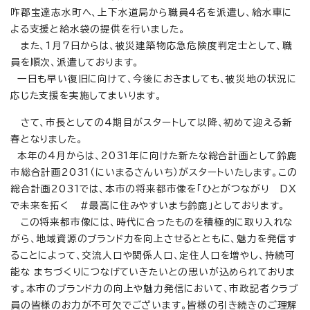
咋郡宝達志水町へ、上下水道局から職員4名を派遣し、給水車に
よる支援と給水袋の提供を行いました。
また、1月7日からは、被災建築物応急危険度判定士として、職
員を順次、派遣しております。
一日も早い復旧に向けて、今後におきましても、被災地の状況に
応じた支援を実施してまいります。
さて、市長としての4期目がスタートして以降、初めて迎える新
春となりました。
本年の4月からは、2031年に向けた新たな総合計画として鈴鹿
市総合計画2031（にいまるさんいち）がスタートいたします。この
総合計画2031では、本市の将来都市像を「ひとがつながり DX
で未来を拓く ＃最高に住みやすいまち鈴鹿」としております。
この将来都市像には、時代に合ったものを積極的に取り入れな
がら、地域資源のブランド力を向上させるとともに、魅力を発信す
ることによって、交流人口や関係人口、定住人口を増やし、持続可
能な まちづくりにつなげていきたいとの思いが込められておりま
す。本市のブランド力の向上や魅力発信において、市政記者クラブ
員の皆様のお力が不可欠でございます。皆様の引き続きのご理解