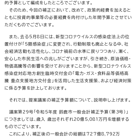
的予算として編成をしたところでございます。
そのため、今回の補正において、改めて、政策的経費を加えると
ともに投資的事業等の必要経費を肉付けした年間予算とさせてい
ただくものでございます。
また、去る5月8日には、新型コロナウイルスの感染症法上の位
置付けが「5類感染症」に変更され、行動制限も廃止となる中、社
会経済活動も活性化し、コロナ禍前の水準に戻りつつあり、漸く、
安心した市民生活への兆しがございますが、引き続き、原油価格・
物価高騰等の影響を受けておりますことから、新型コロナウイルス
感染症対応地方創生臨時交付金の「電力・ガス・食料品等価格高
騰 重点支援地方交付金」を活用した生活支援策、および経済対策
に係る予算を計上しております。
それでは、提案議案の補正予算額について、説明申し上げます。
議案第29号「令和5年度 鈴鹿市一般会計補正予算（第3号）」
につきましては、歳入 歳出それぞれ20億5,081万円を増額する
ものでございます。
これにより、補正後の一般会計の総額は727億8,792万