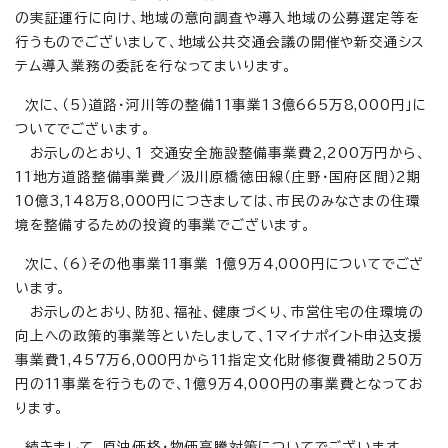
の実証運行に向け、地域の意向調査や導入地域の公募選定等を
行うものでございまして、地域公共交通会議の開催や新交通シス
テム導入業務の委託を行なってまいります。
次に、（5）道路・河川等の整備11事業13億665万8,000円」に
ついてでございます。
お示しのとおり、1 交通安全施設整備事業費2,200万円から、
11地方道路整備事業費／汲川原橋徳田線（庄野・国府区間）2期
10億3,148万8,000円につきましては、市民のみなさまの住環
境を整備するための投資的事業でございます。
次に、（6）その他事業11事業 1億9万4,000円についてでござ
います。
お示しのとおり、防犯、福祉、健康づくり、市営住宅の住環境の
向上への政策的事業等といたしまして、1マイナポイント申込支援
事業費1,457万6,000円から11指定文化財修復費補助250万
円の11事業を行うもので、1億9万4,000円の事業費となってお
ります。
続きまして、原油価格・物価高騰対策についてでございます。