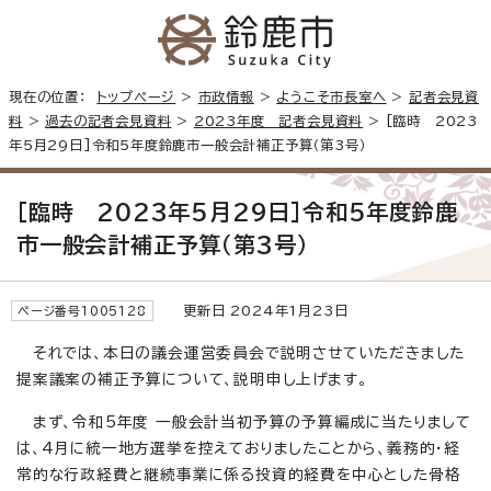
現在の位置：
トップページ
>
市政情報
>
ようこそ市長室へ
>
記者会見資
料
>
過去の記者会見資料
>
2023年度 記者会見資料
> [臨時 2023
年5月29日]令和5年度鈴鹿市一般会計補正予算（第3号）
[臨時 2023年5月29日]令和5年度鈴鹿
市一般会計補正予算（第3号）
更新日 2024年1月23日
ページ番号1005128
それでは、本日の議会運営委員会で説明させていただきました
提案議案の補正予算について、説明申し上げます。
まず、令和5年度 一般会計当初予算の予算編成に当たりまして
は、4月に統一地方選挙を控えておりましたことから、義務的・経
常的な行政経費と継続事業に係る投資的経費を中心とした骨格