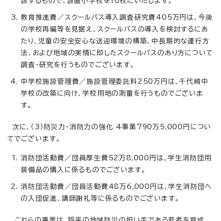
設するもので、設置小学校を10校にいたします。
教育推進費／スクールバス導入調査研究費405万円は、今後
の学校再編等を見据え、スクールバスの導入を検討するにあ
たり、児童の安全安心な送迎環境の構築、中長期的な運行方
法、および地域の実情に即したスクールバスのあり方について
調査・研究を行うものでございます。
中学校施設管理費／施設管理委託料250万円は、千代崎中
学校の改築に向け、学校用地の測量を行うものでございま
す。
次に、（3）防災力・消防力の強化 4事業790万5,000円につい
てでございます。
消防団活動費／団員厚生費52万8,000円は、学生消防団用
装備品の購入に係るものでございます。
消防団活動費／団員活動費48万6,000円は、学生消防団へ
の入団促進、講師謝礼等に係るものでございます。
これらの事業は、将来の地域防災の担い手である若者を育成