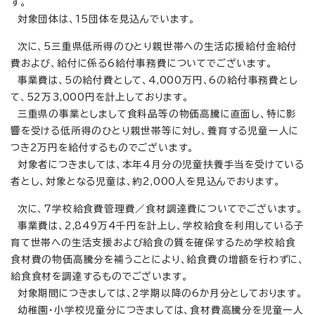
す。
対象団体は、15団体を見込んでいます。
次に、5三重県低所得のひとり親世帯への生活応援給付金給付
費および、給付に係る6給付事務費についてでございます。
事業費は、5の給付費として、4,000万円、6の給付事務費とし
て、52万3,000円を計上しております。
三重県の事業としまして食料品等の物価高騰に直面し、特に影
響を受ける低所得のひとり親世帯等に対し、養育する児童一人に
つき2万円を給付するものでございます。
対象者につきましては、本年4月分の児童扶養手当を受けている
者とし、対象となる児童は、約2,000人を見込んでおります。
次に、7学校給食費管理費／食材調達費についてでございます。
事業費は、2,849万4千円を計上し、学校給食を利用している子
育て世帯への生活支援および給食の質を確保するため学校給食
食材費の物価高騰分を補うことにより、給食費の増額を行わずに、
給食食材を調達するものでございます。
対象期間につきましては、2学期以降の6か月分としております。
幼稚園・小学校児童分につきましては、食材費高騰分を児童一人