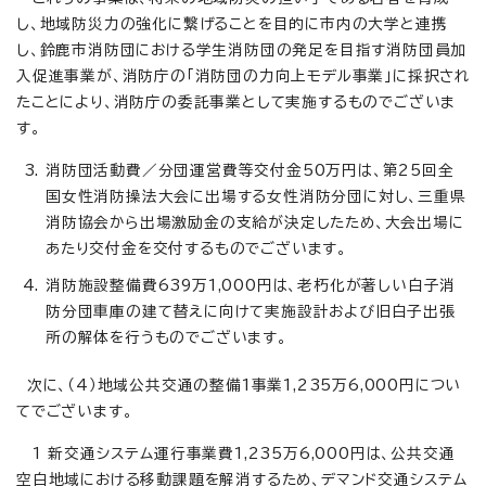
し、地域防災力の強化に繋げることを目的に市内の大学と連携
し、鈴鹿市消防団における学生消防団の発足を目指す消防団員加
入促進事業が、消防庁の「消防団の力向上モデル事業」に採択され
たことにより、消防庁の委託事業として実施するものでございま
す。
消防団活動費／分団運営費等交付金50万円は、第25回全
国女性消防操法大会に出場する女性消防分団に対し、三重県
消防協会から出場激励金の支給が決定したため、大会出場に
あたり交付金を交付するものでございます。
消防施設整備費639万1,000円は、老朽化が著しい白子消
防分団車庫の建て替えに向けて実施設計および旧白子出張
所の解体を行うものでございます。
次に、（4）地域公共交通の整備1事業1,235万6,000円につい
てでございます。
1 新交通システム運行事業費1,235万6,000円は、公共交通
空白地域における移動課題を解消するため、デマンド交通システム