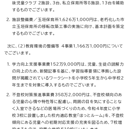
後児童クラブ 2施設、3台、私立保育所等8施設、13台を補助
するものでございます。
施設整備費／玉垣保育所1,626万1,000円は、老朽化した市
立玉垣保育所の移転改築工事の実施に向け、基本計画を策定
するものでございます。
次に、（2）教育環境の整備等 4事業1,166万1,000円について
でございます。
学力向上支援事業費152万9,000円は、児童、生徒の読解力
の向上のため、新聞記事を基に、学習指導要領に準拠した設
問が掲載されているワークシートを小学校5年生から中学校2
年生までを対象に導入するものでございます。
不登校対策推進事業費358万2,000円は、不登校傾向のあ
る児童の心情や特性等に配慮し、周囲の目を気にすることな
く入室できるなどの居場所づくりのため、令和4年度に小学
校3校に設置しました校内適応教室「ほっとルーム」を、不登校
傾向にある児童への初期対応支援の充実を図るため、7校増