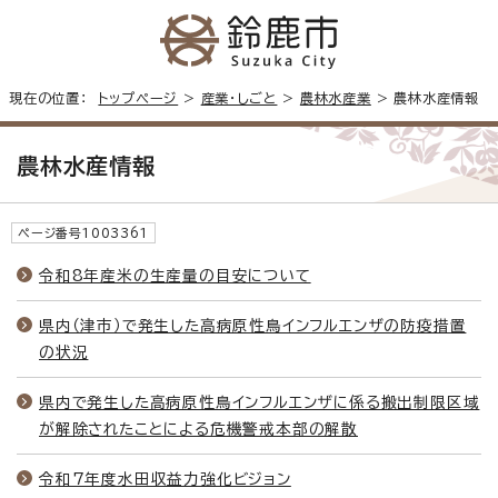
現在の位置：
トップページ
>
産業・しごと
>
農林水産業
> 農林水産情報
農林水産情報
ページ番号1003361
令和8年産米の生産量の目安について
県内（津市）で発生した高病原性鳥インフルエンザの防疫措置
の状況
県内で発生した高病原性鳥インフルエンザに係る搬出制限区域
が解除されたことによる危機警戒本部の解散
令和7年度水田収益力強化ビジョン