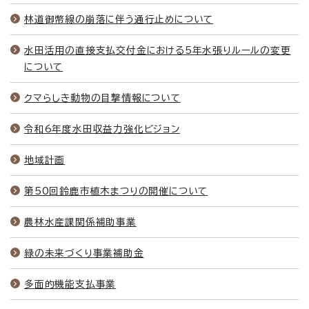
林道御幣線の崩落に伴う通行止めについて
水田活用の直接支払交付金における5年水張りルールの変更
について
クマらしき動物の目撃情報について
令和6年度水田収益力強化ビジョン
地域計画
第50回鈴鹿市植木まつりの開催について
農林水産課関係補助事業
緑の未来づくり事業補助金
多面的機能支払事業