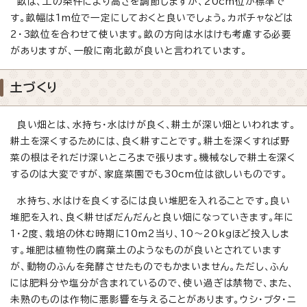
畝は、土の条件により高さを調節しますが、20cm位が標準で
す。畝幅は1m位で一定にしておくと良いでしょう。カボチャなどは
2・3畝位を合わせて使います。畝の方向は水はけも考慮する必要
がありますが、一般に南北畝が良いと言われています。
土づくり
良い畑とは、水持ち・水はけが良く、耕土が深い畑といわれます。
耕土を深くするためには、良く耕すことです。耕土を深くすれば野
菜の根はそれだけ深いところまで張ります。機械なしで耕土を深く
するのは大変ですが、家庭菜園でも30cm位は欲しいものです。
水持ち、水はけを良くするには良い堆肥を入れることです。良い
堆肥を入れ、良く耕せばだんだんと良い畑になっていきます。年に
1・2度、栽培の休む時期に10m2当り、10～20kgほど投入しま
す。堆肥は植物性の腐葉土のようなものが良いとされています
が、動物のふんを発酵させたものでもかまいません。ただし、ふん
には肥料分や塩分が含まれているので、使い過ぎは禁物で、また、
未熟のものは作物に悪影響を与えることがあります。ウシ・ブタ・ニ