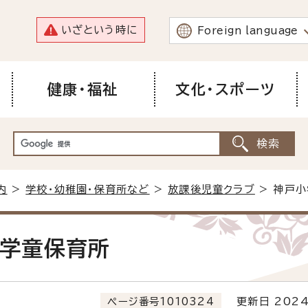
いざという時に
Foreign language
健康・福祉
文化・スポーツ
内
>
学校・幼稚園・保育所など
>
放課後児童クラブ
> 神戸
う学童保育所
ページ番号1010324
更新日 2024