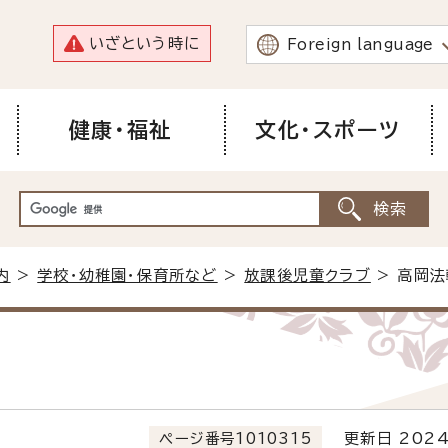
いざという時に
Foreign language
健康・福祉
文化・スポーツ
内
>
学校・幼稚園・保育所など
>
放課後児童クラブ
> 高岡
ページ番号1010315
更新日 2024