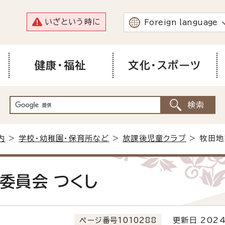
いざという時に
Foreign language
健康・福祉
文化・スポーツ
内
>
学校・幼稚園・保育所など
>
放課後児童クラブ
> 牧田地
委員会 つくし
ページ番号1010288
更新日 2024