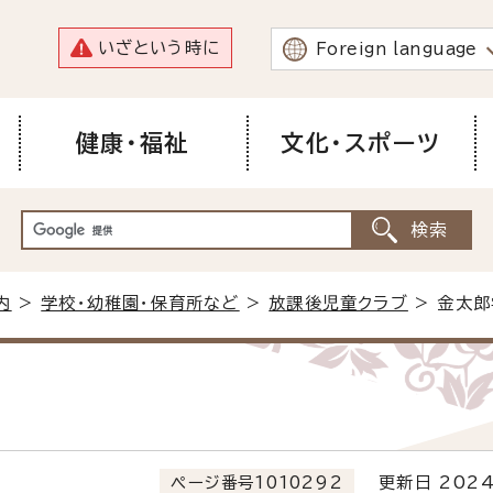
いざという時に
Foreign language
健康・福祉
文化・スポーツ
内
>
学校・幼稚園・保育所など
>
放課後児童クラブ
> 金太
ページ番号1010292
更新日 2024