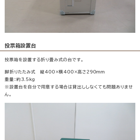
投票箱設置台
投票箱を設置する折り畳み式の台です。
脚折りたたみ式 縦400×横400×高さ290mm
重量：約3.5kg
※設置台を自分で用意する場合は貸出ししなくても問題ありませ
ん。