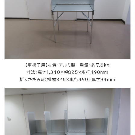
【車椅子用】材質：アルミ製 重量：約7.6kg
寸法：高さ1,340×幅825×奥行490mm
折りたたみ時：横幅825×奥行490×厚さ94mm