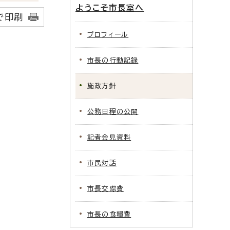
ようこそ市長室へ
で印刷
プロフィール
市長の行動記録
施政方針
公務日程の公開
記者会見資料
市民対話
市長交際費
市長の食糧費