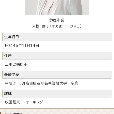
鈴鹿市長
末松 則子（すえまつ のりこ）
生年月日
昭和45年11月14日
住所
三重県鈴鹿市
最終学歴
平成3年3月名古屋造形芸術短期大学 卒業
趣味
映画鑑賞 ウォーキング