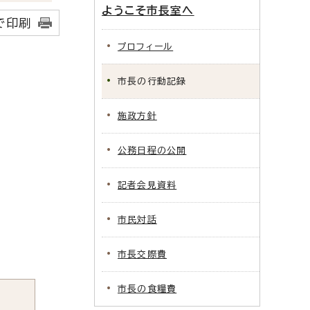
ようこそ市長室へ
で印刷
プロフィール
市長の行動記録
施政方針
公務日程の公開
記者会見資料
市民対話
市長交際費
市長の食糧費