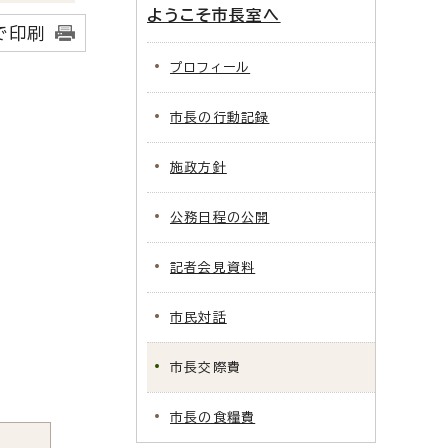
ようこそ市長室へ
で印刷
プロフィール
市長の行動記録
施政方針
公務日程の公開
記者会見資料
市民対話
市長交際費
市長の食糧費