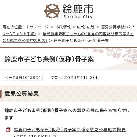
現在の位置：
トップページ
>
市政情報
>
広報・広聴
>
意見公募手続（パブ
リックコメント手続）
>
意見募集を終了したもの（意見の内容及び市の考え方
など結果を公表中のもの）
> 鈴鹿市子ども条例（仮称）骨子案
鈴鹿市子ども条例（仮称）骨子案
更新日 2024年11月26日
ページ番号1013884
意見公募結果
鈴鹿市子ども条例（仮称）骨子案への意見公募結果をお知らせし
ます
鈴鹿市子ども条例（仮称）骨子案に係る意見公募結果概要
（PDF 119.9KB）