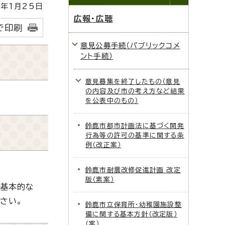
年1月25日
広報・広聴
で印刷
意見公募手続（パブリックコメ
ント手続）
意見募集を終了したもの（意見
の内容及び市の考え方など結果
を公表中のもの）
鈴鹿市都市計画法に基づく開発
行為等の許可の基準に関する条
例（改正案）
鈴鹿市耐震改修促進計画 改定
版（素案）
基本的な
さい。
鈴鹿市立保育所・幼稚園施設整
備に関する基本方針（改定版）
（案）