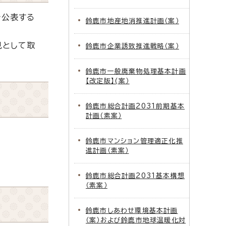
で公表する
鈴鹿市地産地消推進計画（案）
見として取
鈴鹿市企業誘致推進戦略（案）
鈴鹿市一般廃棄物処理基本計画
【改定版】(案）
鈴鹿市総合計画2031前期基本
計画（素案）
鈴鹿市マンション管理適正化推
進計画（素案）
鈴鹿市総合計画2031基本構想
（素案）
鈴鹿市しあわせ環境基本計画
（案）および鈴鹿市地球温暖化対