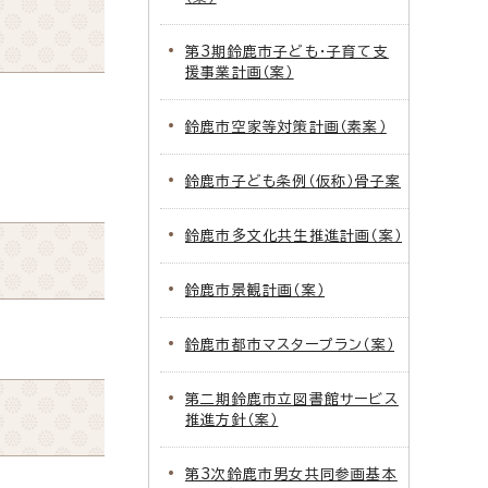
第3期鈴鹿市子ども・子育て支
援事業計画（案）
鈴鹿市空家等対策計画（素案）
鈴鹿市子ども条例（仮称）骨子案
鈴鹿市多文化共生推進計画（案）
鈴鹿市景観計画（案）
鈴鹿市都市マスタープラン（案）
第二期鈴鹿市立図書館サービス
推進方針（案）
第3次鈴鹿市男女共同参画基本