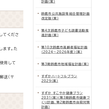
計画（案）
鈴鹿市公共施設等総合管理計画
改定版（案）
第4次鈴鹿市子ども読書活動推
してくださ
進計画（案）
第10次鈴鹿市高齢者福祉計画
します。た
（2024～2026年度）（案）
使用して
第3期鈴鹿市地域福祉計画（案）
すずかハートフルプラン
郵送（〒
2029（案）
すずか すこやか健康プラン
2031（案）（第3期鈴鹿市健康づ
くり計画、第2期鈴鹿市自殺対策
計画）