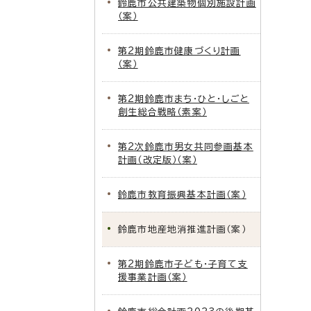
鈴鹿市公共建築物個別施設計画
（案）
第2期鈴鹿市健康づくり計画
（案）
第2期鈴鹿市まち・ひと・しごと
創生総合戦略（素案）
第2次鈴鹿市男女共同参画基本
計画（改定版）（案）
鈴鹿市教育振興基本計画（案）
鈴鹿市地産地消推進計画（案）
第2期鈴鹿市子ども・子育て支
援事業計画（案）