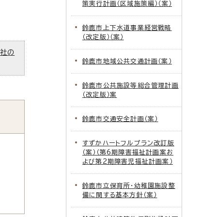
策実行計画（区域施策編）（案）
鈴鹿市上下水道事業経営戦略
（改定版）（案）
ズ社の
鈴鹿市地域公共交通計画（案）
鈴鹿市公共施設等総合管理計画
（改定版）案
鈴鹿市交通安全計画（案）
すずかハートフルプラン改訂版
（案）（第6期障害福祉計画案お
よび第2期障害児福祉計画案）
鈴鹿市立保育所・幼稚園施設整
備に関する基本方針（案）