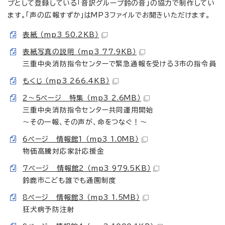
プとして登録している「音訳グループ鈴の音」の協力で制作してい
ます。「声の広報すずか」はMP3ファイルでお聞きいただけます。
表紙 （mp3 50.2KB）
表紙写真の説明 （mp3 77.9KB）
三重中央消防指令センターで緊急通報を受ける3市の指令員
もくじ （mp3 266.4KB）
2～5ページ 特集 （mp3 2.6MB）
三重中央消防指令センター共同運用開始
～その一報、その声が、命をつなぐ！～
6ページ 情報館1 （mp3 1.0MB）
物価高騰対応家計応援金
7ページ 情報館2 （mp3 979.5KB）
鈴鹿市こども誰でも通園制度
8ページ 情報館3 （mp3 1.5MB）
狂犬病予防注射