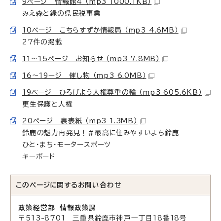
9ページ 情報館4 （mp3 1000.1KB）
みえ森と緑の県民税事業
10ページ こちらすずか情報局 （mp3 4.6MB）
27件の掲載
11～15ページ お知らせ （mp3 7.8MB）
16～19ージ 催し物 （mp3 6.0MB）
19ページ ひろげよう人権尊重の輪 （mp3 605.6KB）
更生保護と人権
20ページ 裏表紙 （mp3 1.3MB）
鈴鹿の魅力再発見！#最高に住みやすいまち鈴鹿
ひと・まち・モータースポーツ
キーボード
このページに関する
お問い合わせ
政策経営部 情報政策課
〒513-8701 三重県鈴鹿市神戸一丁目18番18号