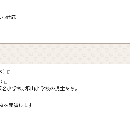
まち鈴鹿
B）
）
天名小学校、郡山小学校の児童たち。
校を開講します