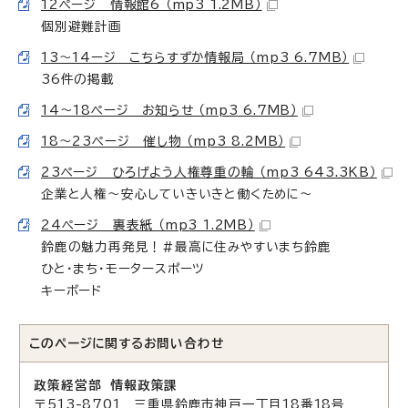
12ページ 情報館6 （mp3 1.2MB）
個別避難計画
13～14ージ こちらすずか情報局 （mp3 6.7MB）
36件の掲載
14～18ページ お知らせ （mp3 6.7MB）
18～23ページ 催し物 （mp3 8.2MB）
23ページ ひろげよう人権尊重の輪 （mp3 643.3KB）
企業と人権～安心していきいきと働くために～
24ページ 裏表紙 （mp3 1.2MB）
鈴鹿の魅力再発見！#最高に住みやすいまち鈴鹿
ひと・まち・モータースポーツ
キーボード
このページに関する
お問い合わせ
政策経営部 情報政策課
〒513-8701 三重県鈴鹿市神戸一丁目18番18号