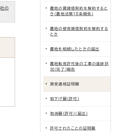
ズ社の
農地の賃貸借契約を解約すると
き（農地法第18条関係）
農地の使用貸借契約を解約する
とき
農地を相続したときの届出
農地転用許可後の工事の進捗状
況（完了）報告
買受適格証明願
取下げ願（許可）
取消願（許可）（届出）
許可されたことの証明願