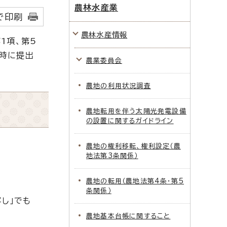
農林水産業
で印刷
農林水産情報
1項、第5
同時に提出
農業委員会
農地の利用状況調査
農地転用を伴う太陽光発電設備
の設置に関するガイドライン
農地の権利移転、権利設定（農
地法第3条関係）
農地の転用（農地法第4条・第5
条関係）
し」でも
農地基本台帳に関すること