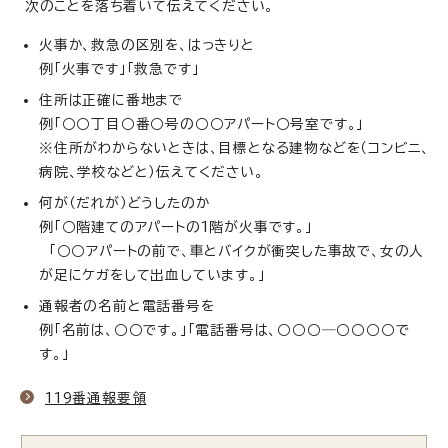
次のことを落ち着いて伝えてください。
火事か、救急の区別を、はっきりと
例「火事です」「救急です」
住所は正確に番地まで
例「○○丁目○番○号の○○アパート○号室です。」
※住所がわからないときは、目標となる建物などを（コンビニ、
病院、学校などと）伝えてください。
何が（だれが）どうしたのか
例「○階建てのアパートの1階が火事です。」
「○○アパートの前で、車とバイクが衝突した事故で、女の人
が足にケガをして出血しています。」
通報者の名前と電話番号を
例「名前は、○○です。」「電話番号は、○○○―○○○○で
す。」
119番通報要領