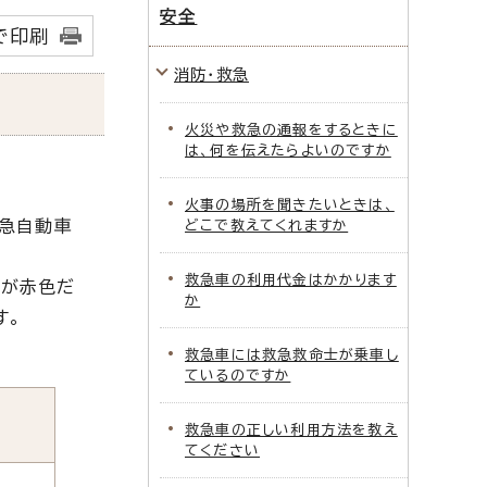
安全
で印刷
消防・救急
火災や救急の通報をするときに
は、何を伝えたらよいのですか
火事の場所を聞きたいときは、
緊急自動車
どこで教えてくれますか
救急車の利用代金はかかります
車が赤色だ
か
す。
救急車には救急救命士が乗車し
ているのですか
救急車の正しい利用方法を教え
てください