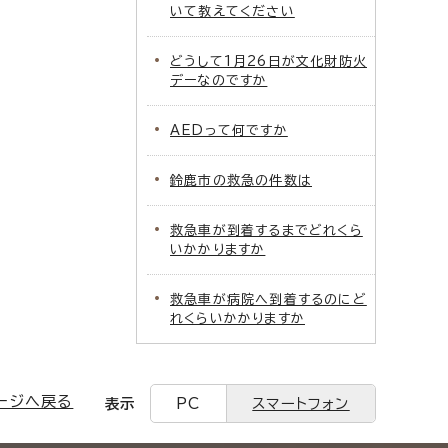
いて教えてください
どうして1月26日が文化財防火
デーなのですか
AEDって何ですか
鈴鹿市の救急の件数は
救急車が到着するまでどれくら
いかかりますか
救急車が病院へ到着するのにど
れくらいかかりますか
ージへ戻る
表示
PC
スマートフォン