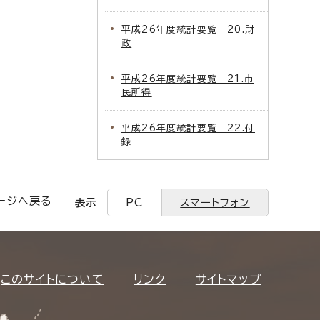
平成26年度統計要覧 20.財
政
平成26年度統計要覧 21.市
民所得
平成26年度統計要覧 22.付
録
ージへ戻る
表示
PC
スマートフォン
このサイトについて
リンク
サイトマップ