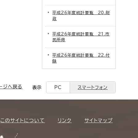
平成26年度統計要覧 20.財
政
平成26年度統計要覧 21.市
民所得
平成26年度統計要覧 22.付
録
ージへ戻る
表示
PC
スマートフォン
このサイトについて
リンク
サイトマップ