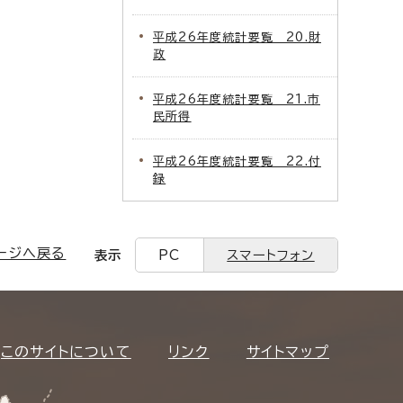
平成26年度統計要覧 20.財
政
平成26年度統計要覧 21.市
民所得
平成26年度統計要覧 22.付
録
ージへ戻る
表示
PC
スマートフォン
このサイトについて
リンク
サイトマップ