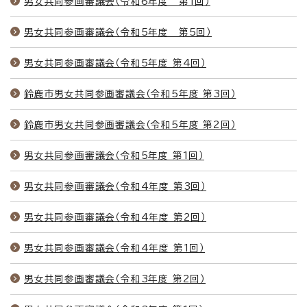
男女共同参画審議会（令和6年度 第1回）
男女共同参画審議会（令和5年度 第5回）
男女共同参画審議会（令和5年度 第4回）
鈴鹿市男女共同参画審議会（令和5年度 第3回）
鈴鹿市男女共同参画審議会（令和5年度 第2回）
男女共同参画審議会（令和5年度 第1回）
男女共同参画審議会（令和4年度 第3回）
男女共同参画審議会（令和4年度 第2回）
男女共同参画審議会（令和4年度 第1回）
男女共同参画審議会（令和3年度 第2回）