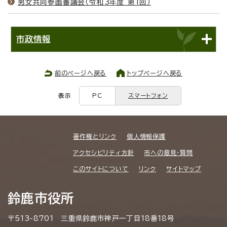
男女共同参画審議会（令和3年度 第1回）
市政情報
前のページへ戻る
トップページへ戻る
表示
PC
スマートフォン
著作権とリンク
個人情報保護
アクセシビリティ方針
市への意見・質問
このサイトについて
リンク
サイトマップ
鈴鹿市役所
〒513-8701 三重県鈴鹿市神戸一丁目18番18号