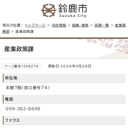
現在の位置：
トップページ
>
市政情報
>
組織・業務
>
各課一覧
>
産業振
興部
> 産業政策課
産業政策課
更新日 2024年3月29日
ページ番号1004274
所在地
本館7階（窓口番号74）
電話
059-382-8698
ファクス