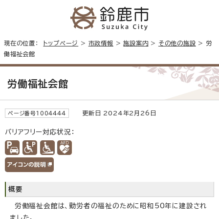
現在の位置：
トップページ
>
市政情報
>
施設案内
>
その他の施設
> 労
働福祉会館
労働福祉会館
更新日 2024年2月26日
ページ番号1004444
バリアフリー対応状況：
概要
労働福祉会館は、勤労者の福祉のために昭和50年に建設され
ました。