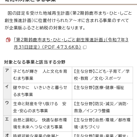
国の認定を受けた地域再生計画（第2期鈴鹿市まち・ひと・しごと
創生推進計画）に位置付けられたア～オに含まれる事業のすべて
が企業版ふるさと納税の対象となります。
「第2期鈴鹿市まち・ひと・しごと創生推進計画」（令和7年3
月31日認定） （PDF 473.6KB）
対象となる事業と該当する分野
ア
子どもが輝き 人と文化を育
【主な分野】こども・子育て／学
むまち事業
校・教育 ／文化・スポーツ
イ
健やかに いきいきと暮らせ
【主な分野】医療・健康・福祉
るまち事業
ウ
生命と財産を守り抜ける 安
【主な分野】防災・減災／消防・
全・安心のまち事業
救急／インフラ整備
エ
自然と調和し 快適な都市環
【主な分野】自然・環境／都市環
境を未来へつなぐまち事業
境・まちづくり
オ
持続可能な産業の発展と
【主な分野】雇用・産業／観光・