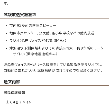
す。
試験放送実施施設
市内93か所の防災スピーカー
地区市民センター、公民館、各小中学校などの館内放送
ラジオ（鈴鹿ヴォイスFM78.3MHz）
津波浸水予測区域およびその隣接区域の市内9か所のモータ
ーサイレン（緊急地震速報のみ）
※鈴鹿ヴォイスFMがリース販売をしている緊急防災ラジオでは、
自動的に電源が入り、試験放送が流れますので御留意ください。
送文内容
国民保護情報
上り4音チャイム