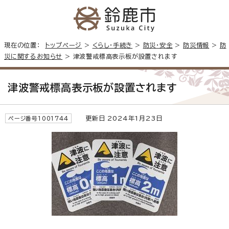
現在の位置：
トップページ
>
くらし・手続き
>
防災・安全
>
防災情報
>
防
災に関するお知らせ
> 津波警戒標高表示板が設置されます
津波警戒標高表示板が設置されます
更新日 2024年1月23日
ページ番号1001744