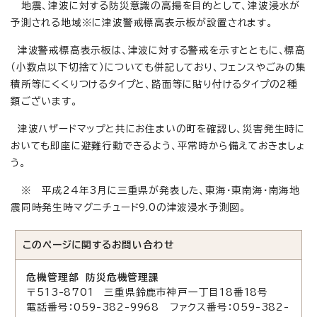
地震、津波に対する防災意識の高揚を目的として、津波浸水が
予測される地域※に津波警戒標高表示板が設置されます。
津波警戒標高表示板は、津波に対する警戒を示すとともに、標高
（小数点以下切捨て）についても併記しており、フェンスやごみの集
積所等にくくりつけるタイプと、路面等に貼り付けるタイプの2種
類ございます。
津波ハザードマップと共にお住まいの町を確認し、災害発生時に
おいても即座に避難行動できるよう、平常時から備えておきましょ
う。
※ 平成24年3月に三重県が発表した、東海・東南海・南海地
震同時発生時マグニチュード9.0の津波浸水予測図。
このページに関する
お問い合わせ
危機管理部 防災危機管理課
〒513-8701 三重県鈴鹿市神戸一丁目18番18号
電話番号：059-382-9968 ファクス番号：059-382-