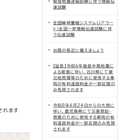
緊急地震速報訓練に伴う情報伝
達試験
全国瞬時警報システム（Jアラー
ト）全国一斉情報伝達試験に伴
う伝達試験
台風の接近に備えましょう
【延長】令和6年能登半島地震に
よる被害に伴い、石川県にて被
災地救援等のために使用する車
両の有料道路料金が一部区間の
み免除されます
令和8年6月24日からの大雨に
されます
伴い、鹿児島県にて災害救助・
救援のために使用する車両の有
料道路料金が一部区間のみ免除
されます