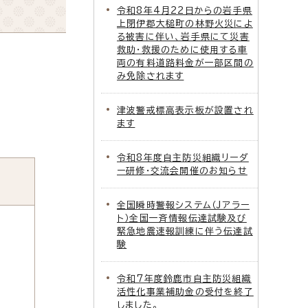
令和8年4月22日からの岩手県
上閉伊郡大槌町の林野火災によ
る被害に伴い、岩手県にて災害
救助・救援のために使用する車
両の有料道路料金が一部区間の
み免除されます
津波警戒標高表示板が設置され
ます
令和8年度自主防災組織リーダ
ー研修・交流会開催のお知らせ
全国瞬時警報システム（Jアラー
ト）全国一斉情報伝達試験及び
緊急地震速報訓練に伴う伝達試
験
令和7年度鈴鹿市自主防災組織
活性化事業補助金の受付を終了
しました。