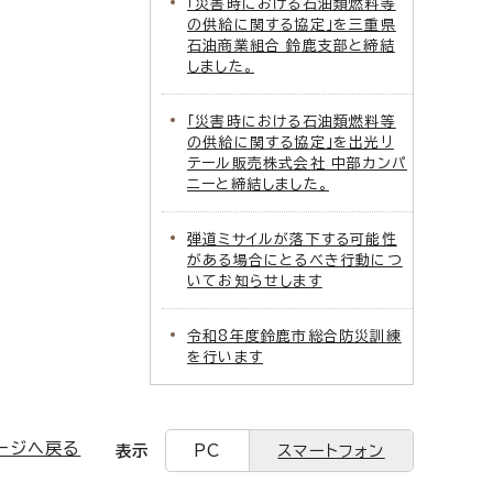
「災害時における石油類燃料等
の供給に関する協定」を三重県
石油商業組合 鈴鹿支部と締結
しました。
「災害時における石油類燃料等
の供給に関する協定」を出光リ
テール販売株式会社 中部カンパ
ニーと締結しました。
弾道ミサイルが落下する可能性
がある場合にとるべき行動につ
いてお知らせします
令和8年度鈴鹿市総合防災訓練
を行います
ージへ戻る
表示
PC
スマートフォン