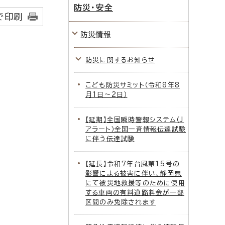
防災・安全
で印刷
防災情報
防災に関するお知らせ
こども防災サミット（令和8年8
月1日～2日）
【延期】全国瞬時警報システム（J
アラート）全国一斉情報伝達試験
に伴う伝達試験
【延長】令和7年台風第15号の
影響による被害に伴い、静岡県
にて被災地救援等のために使用
する車両の有料道路料金が一部
区間のみ免除されます