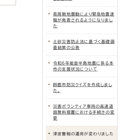
長周期地震動により緊急地震速
報が発表されるようになりまし
た
土砂災害防止法に基づく基礎調
査結果の公表
令和6年能登半島地震に係る本
市の支援状況について
鈴鹿市防災クイズを作成しまし
た。
災害ボランティア車両の高速道
路無料措置における手続きの変
更
津波警報の運用が変わりました