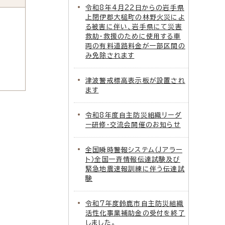
令和8年4月22日からの岩手県
上閉伊郡大槌町の林野火災によ
る被害に伴い、岩手県にて災害
救助・救援のために使用する車
両の有料道路料金が一部区間の
み免除されます
津波警戒標高表示板が設置され
ます
令和8年度自主防災組織リーダ
ー研修・交流会開催のお知らせ
全国瞬時警報システム（Jアラー
ト）全国一斉情報伝達試験及び
緊急地震速報訓練に伴う伝達試
験
令和7年度鈴鹿市自主防災組織
活性化事業補助金の受付を終了
しました。