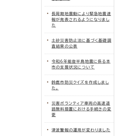
長周期地震動により緊急地震速
報が発表されるようになりまし
た
土砂災害防止法に基づく基礎調
査結果の公表
令和6年能登半島地震に係る本
市の支援状況について
鈴鹿市防災クイズを作成しまし
た。
災害ボランティア車両の高速道
路無料措置における手続きの変
更
津波警報の運用が変わりました