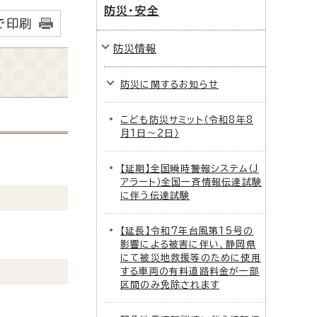
防災・安全
で印刷
防災情報
防災に関するお知らせ
こども防災サミット（令和8年8
月1日～2日）
【延期】全国瞬時警報システム（J
アラート）全国一斉情報伝達試験
に伴う伝達試験
【延長】令和7年台風第15号の
影響による被害に伴い、静岡県
にて被災地救援等のために使用
する車両の有料道路料金が一部
区間のみ免除されます