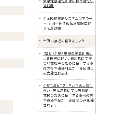
緊急地震速報訓練に伴う情報伝
達試験
全国瞬時警報システム（Jアラー
ト）全国一斉情報伝達試験に伴
う伝達試験
台風の接近に備えましょう
【延長】令和6年能登半島地震に
よる被害に伴い、石川県にて被
災地救援等のために使用する車
両の有料道路料金が一部区間の
み免除されます
令和8年6月24日からの大雨に
伴い、鹿児島県にて災害救助・
救援のために使用する車両の有
料道路料金が一部区間のみ免除
されます