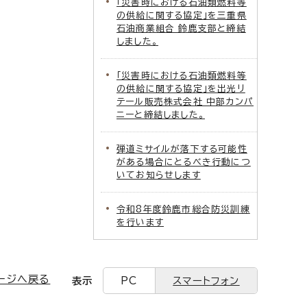
「災害時における石油類燃料等
の供給に関する協定」を三重県
石油商業組合 鈴鹿支部と締結
しました。
「災害時における石油類燃料等
の供給に関する協定」を出光リ
テール販売株式会社 中部カンパ
ニーと締結しました。
弾道ミサイルが落下する可能性
がある場合にとるべき行動につ
いてお知らせします
令和8年度鈴鹿市総合防災訓練
を行います
ージへ戻る
表示
PC
スマートフォン