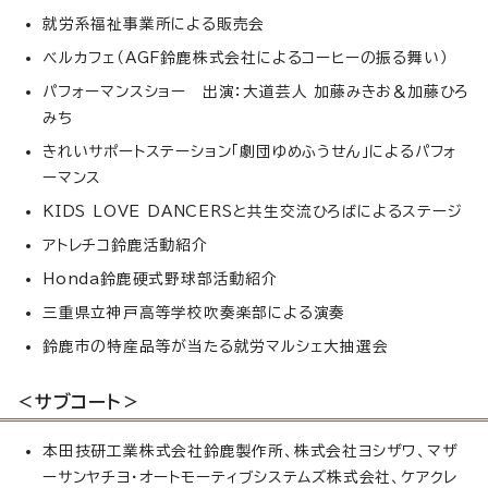
就労系福祉事業所による販売会
べルカフェ（AGF鈴鹿株式会社によるコーヒーの振る舞い）
パフォーマンスショー 出演：大道芸人 加藤みきお＆加藤ひろ
みち
きれいサポートステーション「劇団ゆめふうせん」によるパフォ
ーマンス
KIDS LOVE DANCERSと共生交流ひろばによるステージ
アトレチコ鈴鹿活動紹介
Honda鈴鹿硬式野球部活動紹介
三重県立神戸高等学校吹奏楽部による演奏
鈴鹿市の特産品等が当たる就労マルシェ大抽選会
＜サブコート＞
本田技研工業株式会社鈴鹿製作所、株式会社ヨシザワ、マザ
ーサンヤチヨ・オートモーティブシステムズ株式会社、ケアクレ