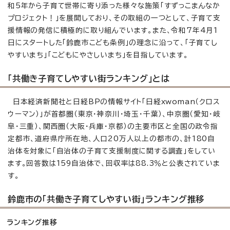
和5年から子育て世帯に寄り添った様々な施策「すずっこまんなか
プロジェクト！」を展開しており、その取組の一つとして、子育て支
援情報の発信に積極的に取り組んでいます。また、令和7年4月1
日にスタートした「鈴鹿市こども条例」の理念に沿って、「子育てし
やすいまち」「こどもにやさしいまち」を目指しています。
「共働き子育てしやすい街ランキング」とは
日本経済新聞社と日経BPの情報サイト「日経xwoman（クロス
ウーマン）」が首都圏（東京・神奈川・埼玉・千葉）、中京圏（愛知・岐
阜・三重）、関西圏（大阪・兵庫・京都）の主要市区と全国の政令指
定都市、道府県庁所在地、人口20万人以上の都市の、計180自
治体を対象に「自治体の子育て支援制度に関する調査」をしてい
ます。回答数は159自治体で、回収率は88.3％と公表されていま
す。
鈴鹿市の「共働き子育てしやすい街」ランキング推移
ランキング推移